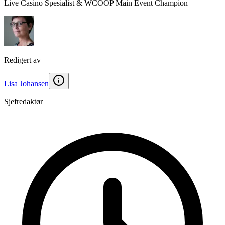
Live Casino Spesialist & WCOOP Main Event Champion
Redigert av
Lisa Johansen
Sjefredaktør