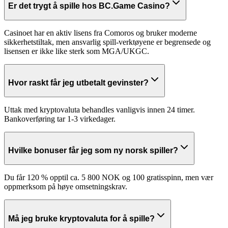
Er det trygt å spille hos BC.Game Casino?
Casinoet har en aktiv lisens fra Comoros og bruker moderne
sikkerhetstiltak, men ansvarlig spill-verktøyene er begrensede og
lisensen er ikke like sterk som MGA/UKGC.
Hvor raskt får jeg utbetalt gevinster?
Uttak med kryptovaluta behandles vanligvis innen 24 timer.
Bankoverføring tar 1-3 virkedager.
Hvilke bonuser får jeg som ny norsk spiller?
Du får 120 % opptil ca. 5 800 NOK og 100 gratisspinn, men vær
oppmerksom på høye omsetningskrav.
Må jeg bruke kryptovaluta for å spille?