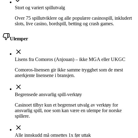
Stort og variert spillutvalg
Over 75 spillutviklere og alle populære casinospill, inkludert
slots, live casino, bordspill, betting og crash games.
Ulemper
Lisens fra Comoros (Anjouan) – ikke MGA eller UKGC
Comoros-lisensen gir ikke samme trygghet som de mest
anerkjente lisensene i bransjen.
Begrensede ansvarlig spill-verktøy
Casinoet tilbyr kun et begrenset utvalg av verktøy for
ansvarlig spill, noe som kan være en ulempe for norske
spillere.
Alle innskudd må omsettes 1x før uttak