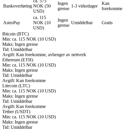
ca. 575
Ingen
Kan
Bankoverføring
NOK (50
1-3 virkedager
grense
forekomme
USD)
ca. 115
Ingen
AstroPay
NOK (10
Umiddelbar
Gratis
grense
USD)
Bitcoin (BTC)
Min:
ca. 115 NOK (10 USD)
Maks:
Ingen grense
Tid:
Umiddelbar
Avgift:
Kan forekomme, avhenger av nettverk
Ethereum (ETH)
Min:
ca. 115 NOK (10 USD)
Maks:
Ingen grense
Tid:
Umiddelbar
Avgift:
Kan forekomme
Litecoin (LTC)
Min:
ca. 115 NOK (10 USD)
Maks:
Ingen grense
Tid:
Umiddelbar
Avgift:
Kan forekomme
Tether (USDT)
Min:
ca. 115 NOK (10 USD)
Maks:
Ingen grense
Tid:
Umiddelbar