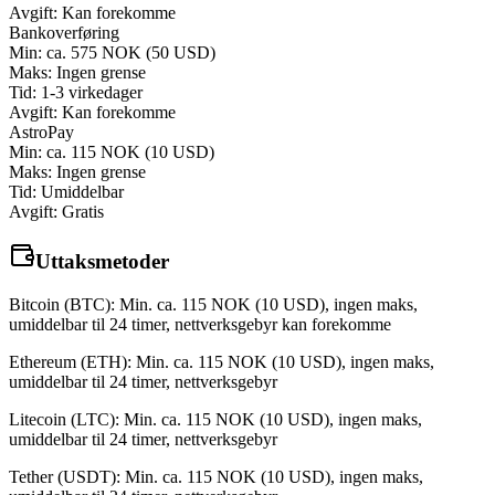
Avgift:
Kan forekomme
Bankoverføring
Min:
ca. 575 NOK (50 USD)
Maks:
Ingen grense
Tid:
1-3 virkedager
Avgift:
Kan forekomme
AstroPay
Min:
ca. 115 NOK (10 USD)
Maks:
Ingen grense
Tid:
Umiddelbar
Avgift:
Gratis
Uttaksmetoder
Bitcoin (BTC): Min. ca. 115 NOK (10 USD), ingen maks,
umiddelbar til 24 timer, nettverksgebyr kan forekomme
Ethereum (ETH): Min. ca. 115 NOK (10 USD), ingen maks,
umiddelbar til 24 timer, nettverksgebyr
Litecoin (LTC): Min. ca. 115 NOK (10 USD), ingen maks,
umiddelbar til 24 timer, nettverksgebyr
Tether (USDT): Min. ca. 115 NOK (10 USD), ingen maks,