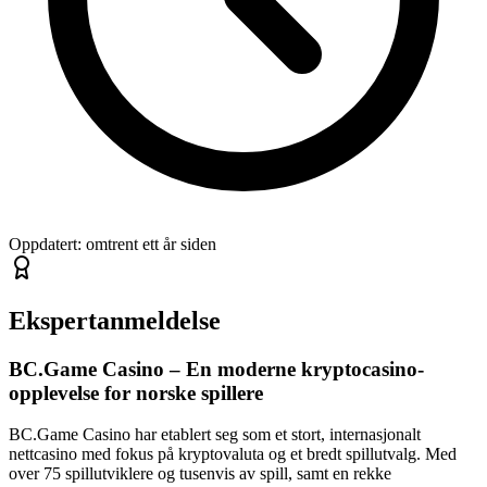
Oppdatert:
omtrent ett år siden
Ekspertanmeldelse
BC.Game Casino – En moderne kryptocasino-
opplevelse for norske spillere
BC.Game Casino har etablert seg som et stort, internasjonalt
nettcasino med fokus på kryptovaluta og et bredt spillutvalg. Med
over 75 spillutviklere og tusenvis av spill, samt en rekke