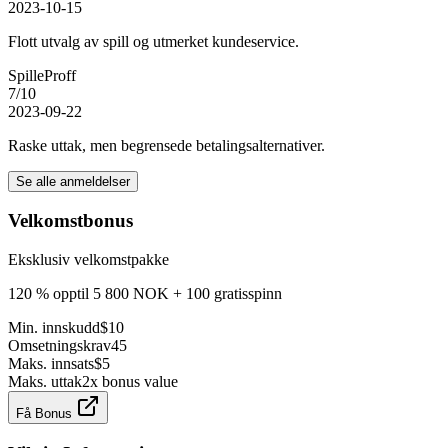
2023-10-15
Flott utvalg av spill og utmerket kundeservice.
SpilleProff
7
/10
2023-09-22
Raske uttak, men begrensede betalingsalternativer.
Se alle anmeldelser
Velkomstbonus
Eksklusiv velkomstpakke
120 % opptil 5 800 NOK + 100 gratisspinn
Min. innskudd
$10
Omsetningskrav
45
Maks. innsats
$5
Maks. uttak
2x bonus value
Få Bonus