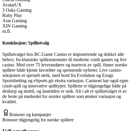
AvatarUX
3 Oaks Gaming
Ruby Play
Asia Gaming
XIN Gaming
m.fl.
Konklusjon: Spillutvalg
Spillutvalget hos BC.Game Casino er imponerende og dekker alle
behov, fra klassiske spilleautomater til moderne crash games og live
casino. Med over 75 leverandører og tusenvis av spill, finner norske
spillere både kjente favoritter og spennende nyheter. Live casino-
seksjonen er spesielt sterk, med bord fra Evolution og Ezugi.
Sportsbetting og eSports gir ekstra variasjon. Casinoet har også egne
crash-spill og innovative spilltyper. Spillene er tilgjengelige både på
desktop og mobil, og lastetiden er rask. Alt i alt er spillutvalget et av
de beste på markedet for norske spillere som ønsker variasjon og
kvalitet.
Bonuser og kampanjer
Bonuser tilgjengelig for norske spillere