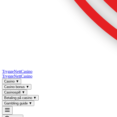
TryggeNettCasino
TryggeNettCasino
Casino
▼
Casino bonus
▼
Casinospill
▼
Betaling på casino
▼
Gambling guide
▼