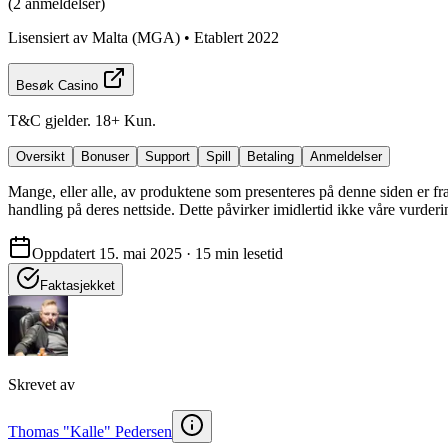
(
2
anmeldelser)
Lisensiert av
Malta (MGA)
• Etablert
2022
Besøk Casino
T&C gjelder. 18+ Kun.
Oversikt
Bonuser
Support
Spill
Betaling
Anmeldelser
Mange, eller alle, av produktene som presenteres på denne siden er fra
handling på deres nettside. Dette påvirker imidlertid ikke våre vurder
Oppdatert
15. mai 2025
·
15
min lesetid
Faktasjekket
Skrevet av
Thomas "Kalle" Pedersen