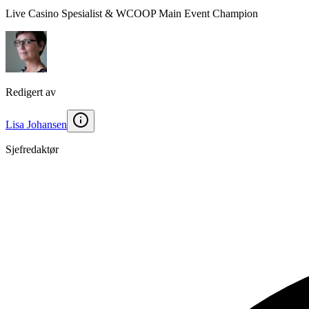
Live Casino Spesialist & WCOOP Main Event Champion
Redigert av
Lisa Johansen
Sjefredaktør