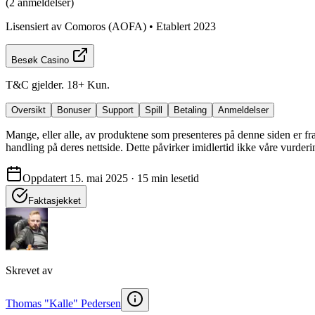
(
2
anmeldelser)
Lisensiert av
Comoros (AOFA)
• Etablert
2023
Besøk Casino
T&C gjelder. 18+ Kun.
Oversikt
Bonuser
Support
Spill
Betaling
Anmeldelser
Mange, eller alle, av produktene som presenteres på denne siden er fra
handling på deres nettside. Dette påvirker imidlertid ikke våre vurder
Oppdatert
15. mai 2025
·
15
min lesetid
Faktasjekket
Skrevet av
Thomas "Kalle" Pedersen