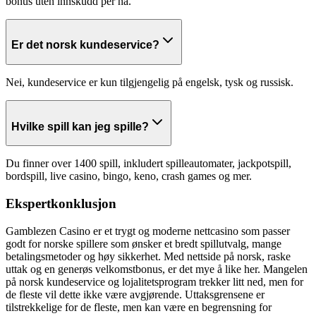
bonus uten innskudd per nå.
Er det norsk kundeservice?
Nei, kundeservice er kun tilgjengelig på engelsk, tysk og russisk.
Hvilke spill kan jeg spille?
Du finner over 1400 spill, inkludert spilleautomater, jackpotspill,
bordspill, live casino, bingo, keno, crash games og mer.
Ekspertkonklusjon
Gamblezen Casino er et trygt og moderne nettcasino som passer
godt for norske spillere som ønsker et bredt spillutvalg, mange
betalingsmetoder og høy sikkerhet. Med nettside på norsk, raske
uttak og en generøs velkomstbonus, er det mye å like her. Mangelen
på norsk kundeservice og lojalitetsprogram trekker litt ned, men for
de fleste vil dette ikke være avgjørende. Uttaksgrensene er
tilstrekkelige for de fleste, men kan være en begrensning for