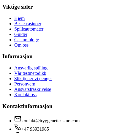
Viktige sider
Hjem
Beste casinoer
Spilleautomater
Guider
Casino blogg
Om oss
Informasjon
Ansvarlig spilling
Vår testmetodikk
Slik tjener vi penger
Personvern
Ansvarsfraskrivelse
Kontakt oss
Kontaktinformasjon
kontakt@tryggenettcasino.com
+47 93931985