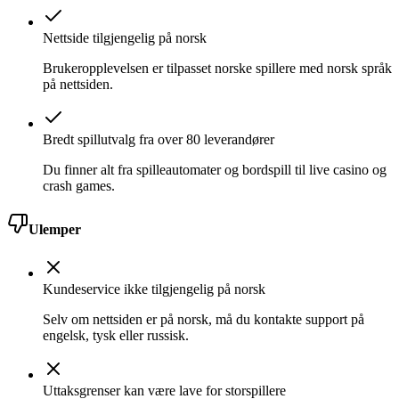
Nettside tilgjengelig på norsk
Brukeropplevelsen er tilpasset norske spillere med norsk språk
på nettsiden.
Bredt spillutvalg fra over 80 leverandører
Du finner alt fra spilleautomater og bordspill til live casino og
crash games.
Ulemper
Kundeservice ikke tilgjengelig på norsk
Selv om nettsiden er på norsk, må du kontakte support på
engelsk, tysk eller russisk.
Uttaksgrenser kan være lave for storspillere