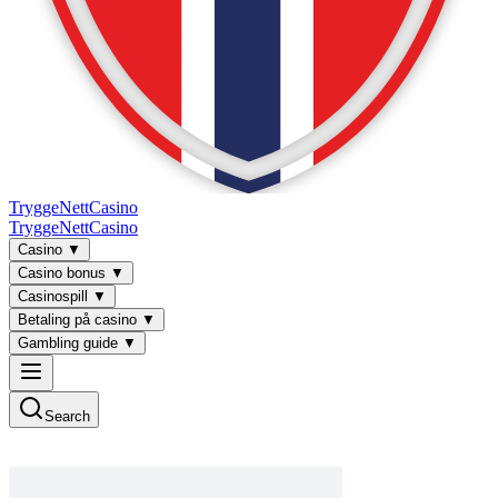
TryggeNettCasino
TryggeNettCasino
Casino
▼
Casino bonus
▼
Casinospill
▼
Betaling på casino
▼
Gambling guide
▼
Search