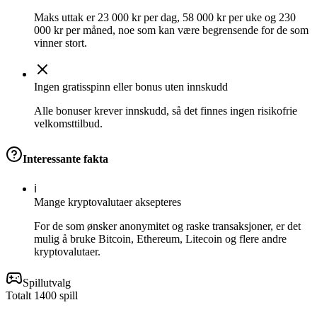
Maks uttak er 23 000 kr per dag, 58 000 kr per uke og 230
000 kr per måned, noe som kan være begrensende for de som
vinner stort.
Ingen gratisspinn eller bonus uten innskudd
Alle bonuser krever innskudd, så det finnes ingen risikofrie
velkomsttilbud.
Interessante fakta
ℹ️
Mange kryptovalutaer aksepteres
For de som ønsker anonymitet og raske transaksjoner, er det
mulig å bruke Bitcoin, Ethereum, Litecoin og flere andre
kryptovalutaer.
Spillutvalg
Totalt
1400
spill