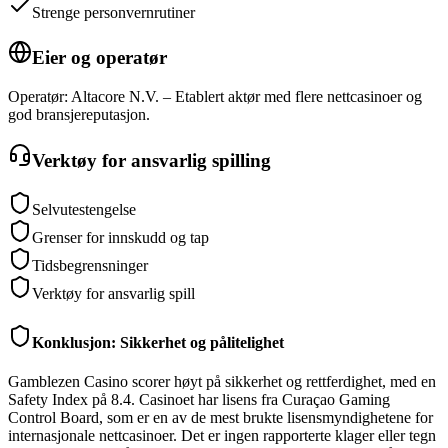
Strenge personvernrutiner
Eier og operatør
Operatør: Altacore N.V. – Etablert aktør med flere nettcasinoer og
god bransjereputasjon.
Verktøy for ansvarlig spilling
Selvutestengelse
Grenser for innskudd og tap
Tidsbegrensninger
Verktøy for ansvarlig spill
Konklusjon: Sikkerhet og pålitelighet
Gamblezen Casino scorer høyt på sikkerhet og rettferdighet, med en
Safety Index på 8.4. Casinoet har lisens fra Curaçao Gaming
Control Board, som er en av de mest brukte lisensmyndighetene for
internasjonale nettcasinoer. Det er ingen rapporterte klager eller tegn