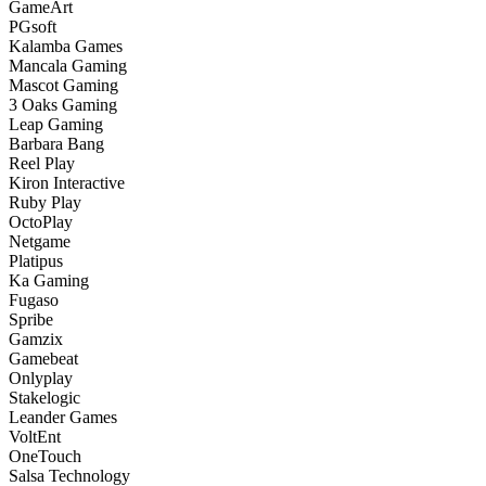
GameArt
PGsoft
Kalamba Games
Mancala Gaming
Mascot Gaming
3 Oaks Gaming
Leap Gaming
Barbara Bang
Reel Play
Kiron Interactive
Ruby Play
OctoPlay
Netgame
Platipus
Ka Gaming
Fugaso
Spribe
Gamzix
Gamebeat
Onlyplay
Stakelogic
Leander Games
VoltEnt
OneTouch
Salsa Technology