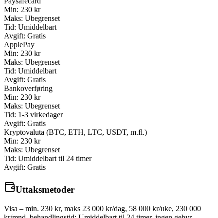
Paysafecard
Min:
230 kr
Maks:
Ubegrenset
Tid:
Umiddelbart
Avgift:
Gratis
ApplePay
Min:
230 kr
Maks:
Ubegrenset
Tid:
Umiddelbart
Avgift:
Gratis
Bankoverføring
Min:
230 kr
Maks:
Ubegrenset
Tid:
1-3 virkedager
Avgift:
Gratis
Kryptovaluta (BTC, ETH, LTC, USDT, m.fl.)
Min:
230 kr
Maks:
Ubegrenset
Tid:
Umiddelbart til 24 timer
Avgift:
Gratis
Uttaksmetoder
Visa – min. 230 kr, maks 23 000 kr/dag, 58 000 kr/uke, 230 000
kr/mnd, behandlingstid: Umiddelbart til 24 timer, ingen gebyr