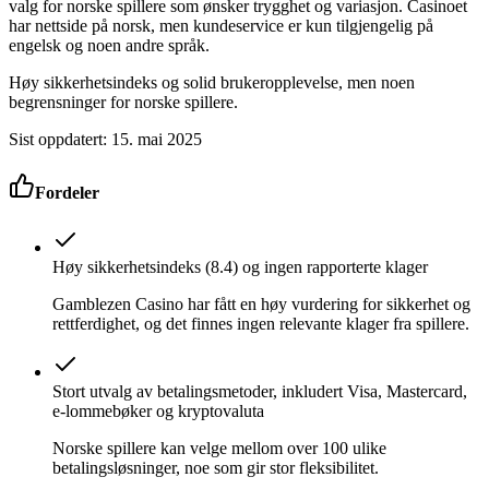
valg for norske spillere som ønsker trygghet og variasjon. Casinoet
har nettside på norsk, men kundeservice er kun tilgjengelig på
engelsk og noen andre språk.
Høy sikkerhetsindeks og solid brukeropplevelse, men noen
begrensninger for norske spillere.
Sist oppdatert:
15. mai 2025
Fordeler
Høy sikkerhetsindeks (8.4) og ingen rapporterte klager
Gamblezen Casino har fått en høy vurdering for sikkerhet og
rettferdighet, og det finnes ingen relevante klager fra spillere.
Stort utvalg av betalingsmetoder, inkludert Visa, Mastercard,
e-lommebøker og kryptovaluta
Norske spillere kan velge mellom over 100 ulike
betalingsløsninger, noe som gir stor fleksibilitet.