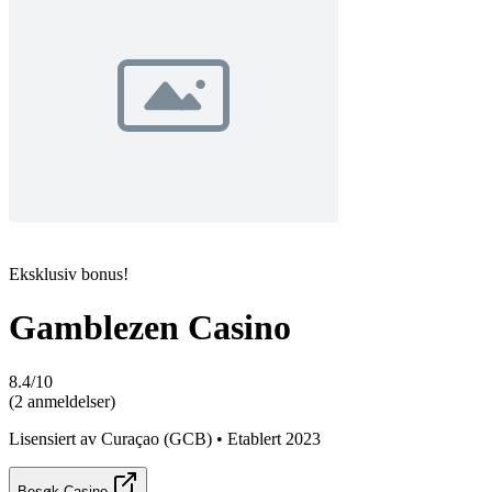
Eksklusiv bonus!
Gamblezen Casino
8.4
/10
(
2
anmeldelser)
Lisensiert av
Curaçao (GCB)
• Etablert
2023
Besøk Casino