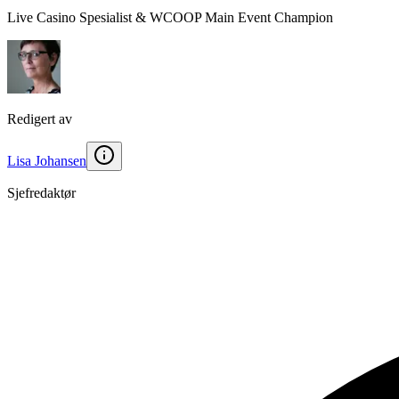
Live Casino Spesialist & WCOOP Main Event Champion
Redigert av
Lisa Johansen
Sjefredaktør