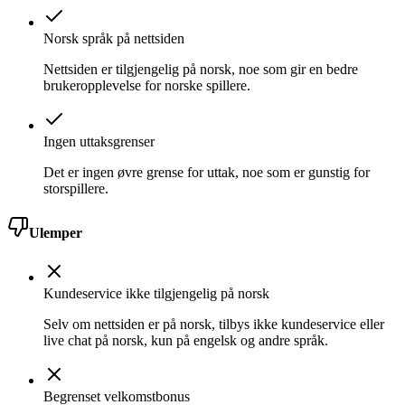
Norsk språk på nettsiden
Nettsiden er tilgjengelig på norsk, noe som gir en bedre
brukeropplevelse for norske spillere.
Ingen uttaksgrenser
Det er ingen øvre grense for uttak, noe som er gunstig for
storspillere.
Ulemper
Kundeservice ikke tilgjengelig på norsk
Selv om nettsiden er på norsk, tilbys ikke kundeservice eller
live chat på norsk, kun på engelsk og andre språk.
Begrenset velkomstbonus