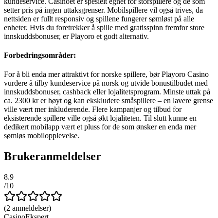
kundeservice. Casinoet er spesielt egnet for storspillere og de som
setter pris på ingen uttaksgrenser. Mobilspillere vil også trives, da
nettsiden er fullt responsiv og spillene fungerer sømløst på alle
enheter. Hvis du foretrekker å spille med gratisspinn fremfor store
innskuddsbonuser, er Playoro et godt alternativ.
Forbedringsområder:
For å bli enda mer attraktivt for norske spillere, bør Playoro Casino
vurdere å tilby kundeservice på norsk og utvide bonustilbudet med
innskuddsbonuser, cashback eller lojalitetsprogram. Minste uttak på
ca. 2300 kr er høyt og kan ekskludere småspillere – en lavere grense
ville vært mer inkluderende. Flere kampanjer og tilbud for
eksisterende spillere ville også økt lojaliteten. Til slutt kunne en
dedikert mobilapp vært et pluss for de som ønsker en enda mer
sømløs mobilopplevelse.
Brukeranmeldelser
8.9
/10
(
2
anmeldelser)
CasinoEkspert