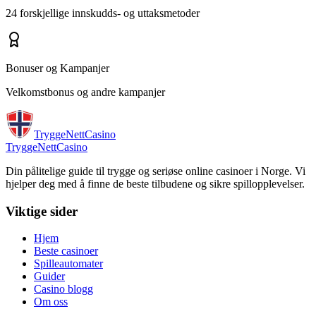
24
forskjellige innskudds- og uttaksmetoder
Bonuser og Kampanjer
Velkomstbonus og andre kampanjer
TryggeNettCasino
TryggeNettCasino
Din pålitelige guide til trygge og seriøse online casinoer i Norge. Vi
hjelper deg med å finne de beste tilbudene og sikre spillopplevelser.
Viktige sider
Hjem
Beste casinoer
Spilleautomater
Guider
Casino blogg
Om oss