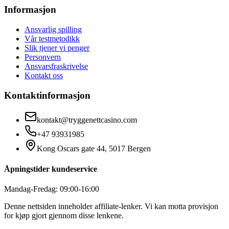
Informasjon
Ansvarlig spilling
Vår testmetodikk
Slik tjener vi penger
Personvern
Ansvarsfraskrivelse
Kontakt oss
Kontaktinformasjon
kontakt@tryggenettcasino.com
+47 93931985
Kong Oscars gate 44, 5017 Bergen
Åpningstider kundeservice
Mandag-Fredag: 09:00-16:00
Denne nettsiden inneholder affiliate-lenker. Vi kan motta provisjon
for kjøp gjort gjennom disse lenkene.