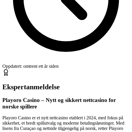
Oppdatert:
omtrent ett år siden
Ekspertanmeldelse
Playoro Casino – Nytt og sikkert nettcasino for
norske spillere
Playoro Casino er et nytt nettcasino etablert i 2024, med fokus på
sikkerhet, et bredt spillutvalg og moderne betalingsløsninger. Med
lisens fra Curaçao og nettside tilgjengelig på norsk, retter Playoro