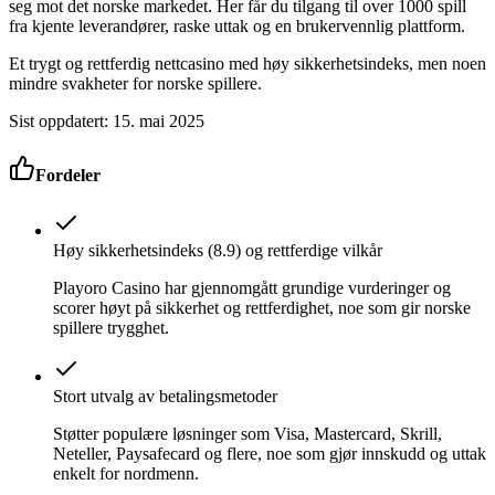
seg mot det norske markedet. Her får du tilgang til over 1000 spill
fra kjente leverandører, raske uttak og en brukervennlig plattform.
Et trygt og rettferdig nettcasino med høy sikkerhetsindeks, men noen
mindre svakheter for norske spillere.
Sist oppdatert:
15. mai 2025
Fordeler
Høy sikkerhetsindeks (8.9) og rettferdige vilkår
Playoro Casino har gjennomgått grundige vurderinger og
scorer høyt på sikkerhet og rettferdighet, noe som gir norske
spillere trygghet.
Stort utvalg av betalingsmetoder
Støtter populære løsninger som Visa, Mastercard, Skrill,
Neteller, Paysafecard og flere, noe som gjør innskudd og uttak
enkelt for nordmenn.