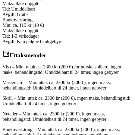
Maks:
Ikke oppgitt
Tid:
Umiddelbart
Avgift:
Gratis
Bankoverføring
Min:
ca. 115 kr (10 €)
Maks:
Ikke oppgitt
Tid:
1-3 virkedager
Avgift:
Kan påløpe bankgebyrer
Uttaksmetoder
Visa – Min. uttak ca. 2300 kr (200 €) for norske spillere, ingen
maks, behandlingstid: Umiddelbart til 24 timer, ingen gebyrer
Mastercard – Min. uttak ca. 2300 kr (200 €), ingen maks,
behandlingstid: Umiddelbart til 24 timer, ingen gebyrer
Skrill – Min. uttak ca. 2300 kr (200 €), ingen maks, behandlingstid:
Umiddelbart til 24 timer, ingen gebyrer
Neteller – Min. uttak ca. 2300 kr (200 €), ingen maks,
behandlingstid: Umiddelbart til 24 timer, ingen gebyrer
Bankoverføring – Min. uttak ca. 2300 kr (200 €), ingen maks,
behandlingstid: 1-3 virkedager, bankgebyrer kan påløpe