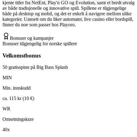
kjente titler fra NetEnt, Play'n GO og Evolution, samt et bredt utvalg
av både tradisjonelle og innovative spill. Spillene er tilgjengelige
både på desktop og mobil, og det er enkelt å navigere mellom ulike
kategorier. Uansett om du liker automater, live casino eller bordspill,
finner du noe som passer hos Playoro.
Bonuser og kampanjer
Bonuser tilgjengelig for norske spillere
Velkomstbonus
50 gratisspinn på Big Bass Splash
MIN
Min. innskudd
ca. 115 kr (10 €)
WR
Omsetningskrav
40
x