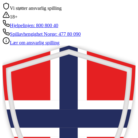
Vi støtter ansvarlig spilling
18+
Hjelpelinjen: 800 800 40
Spillavhengighet Norge: 477 80 090
Lær om ansvarlig spilling