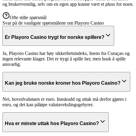
og brukervennlig, selv om en egen app kunne vært et pluss for noen.
Ofte stilte spørsmål
Svar på de vanligste spørsmålene om
Playoro Casino
Er Playoro Casino trygt for norske spillere?
Ja, Playoro Casino har høy sikkerhetsindeks, lisens fra Curaçao og
ingen relevante klager. Det er trygt å spille her, men husk å spille
ansvarlig.
Kan jeg bruke norske kroner hos Playoro Casino?
Nei, hovedvalutaen er euro. Innskudd og uttak må derfor gjøres i
euro, og det kan påløpe valutavekslingsgebyrer.
Hva er minste uttak hos Playoro Casino?