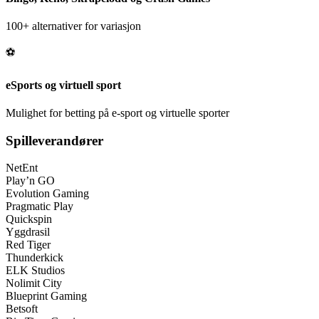
100+ alternativer for variasjon
⚽
eSports og virtuell sport
Mulighet for betting på e-sport og virtuelle sporter
Spilleverandører
NetEnt
Play’n GO
Evolution Gaming
Pragmatic Play
Quickspin
Yggdrasil
Red Tiger
Thunderkick
ELK Studios
Nolimit City
Blueprint Gaming
Betsoft