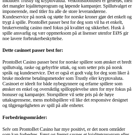
inkludert Trustly og kryptovaluta. Velkomstbonusen er generøs, men
det mangler lojalitetsprogram og løpende kampanjer. Spillutvalget er
imponerende, med titler fra alle de store leverandørene.
Kundeservice på norsk og støtte for norske kroner gjør det enkelt og
trygt å spille. ProntoBet passer best for deg som vil ha et enkelt,
brukervennlig casino med fokus på kvalitet og sikkerhet. Husk å
spille ansvarlig og vær oppmerksom på at lisenser utenfor EØS gir
noe lavere forbrukerbeskyttelse.
Dette casinoet passer best for:
ProntoBet Casino passer best for norske spillere som ønsker et bredt
spillutvalg, raske og gebyrfrie uttak, og som setter pris på norsk
språk og kundeservice. Det er også et godt valg for deg som liker å
bruke moderne betalingsmetoder som Trustly eller kryptovaluta.
Casinoet er ideelt for både nybegynnere og erfarne spillere som
ønsker en enkel og oversiktlig spillopplevelse uten for mye fokus på
bonuser og kampanjer. Storspillere vil sette pris på de høye
uttaksgrensene, mens mobilspillere vil like det responsive designet
og tilgjengeligheten av spill på alle enheter.
Forbedringsområder:
Selv om ProntoBet Casino har mye positivt, er det noen områder
som kan forbedres. Først og fremst savnes et lojalitetsprogram eller