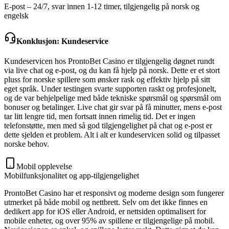
E-post – 24/7, svar innen 1-12 timer, tilgjengelig på norsk og
engelsk
Konklusjon: Kundeservice
Kundeservicen hos ProntoBet Casino er tilgjengelig døgnet rundt
via live chat og e-post, og du kan få hjelp på norsk. Dette er et stort
pluss for norske spillere som ønsker rask og effektiv hjelp på sitt
eget språk. Under testingen svarte supporten raskt og profesjonelt,
og de var behjelpelige med både tekniske spørsmål og spørsmål om
bonuser og betalinger. Live chat gir svar på få minutter, mens e-post
tar litt lengre tid, men fortsatt innen rimelig tid. Det er ingen
telefonstøtte, men med så god tilgjengelighet på chat og e-post er
dette sjelden et problem. Alt i alt er kundeservicen solid og tilpasset
norske behov.
Mobil opplevelse
Mobilfunksjonalitet og app-tilgjengelighet
ProntoBet Casino har et responsivt og moderne design som fungerer
utmerket på både mobil og nettbrett. Selv om det ikke finnes en
dedikert app for iOS eller Android, er nettsiden optimalisert for
mobile enheter, og over 95% av spillene er tilgjengelige på mobil.