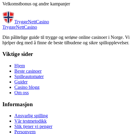
Velkomstbonus og andre kampanjer
TryggeNettCasino
TryggeNettCasino
Din pålitelige guide til trygge og seriøse online casinoer i Norge. Vi
hjelper deg med å finne de beste tilbudene og sikre spillopplevelser.
Viktige sider
Hjem
Beste casinoer
Spilleautomater
Guider
Casino blogg
Om oss
Informasjon
Ansvarlig spilling
Vår testmetodikk
Slik tjener vi penger
Personvern