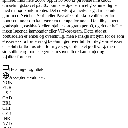
spillere, med hele 200% opptil 10 000 kr på første innskudd.
Omsetningskravet på 30x bonusbeløpet er rimelig sammenlignet
med mange konkurrenter. Det er viktig å merke seg at innskudd
gjort med Neteller, Skrill eller Paysafecard ikke kvalifiserer for
bonusen, noe som kan være en ulempe for noen. Det tilbys ingen
gratisspinn, cashback eller lojalitetsprogram per nå, og det er heller
ingen løpende kampanjer eller VIP-program. Dette gjør at
bonusdelen er enkel og oversiktlig, men kanskje litt tynn for de som
ønsker ekstra fordeler og belønninger over tid. For deg som ønsker
en solid startbonus uten for mye styr, er dette et godt valg, men
storspillere og bonusjegere kan savne flere kampanjer og
lojalitetsfordeler.
Betalinger og uttak
Aksepterte valutaer:
NOK
EUR
USD
CAD
BRL
CHF
CZK
INR
NZD