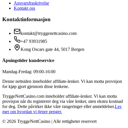
Ansvarsfraskrivelse
Kontakt oss
Kontaktinformasjon
kontakt@tryggenettcasino.com
+47 93931985
Kong Oscars gate 44, 5017 Bergen
Åpningstider kundeservice
Mandag-Fredag: 09:00-16:00
Denne nettsiden inneholder affiliate-lenker. Vi kan motta provisjon
for kjøp gjort gjennom disse lenkene.
TryggeNettCasino.com inneholder affiliate-lenker. Vi kan motta
provisjon når du registrerer deg via våre lenker, uten ekstra kostnad
for deg. Dette påvirker ikke våre rangeringer eller anmeldelser.
Les
mer om hvordan vi tjener penger.
©
2026
TryggeNettCasino | Alle rettigheter reservert