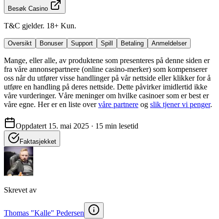
Besøk Casino
T&C gjelder. 18+ Kun.
Oversikt
Bonuser
Support
Spill
Betaling
Anmeldelser
Mange, eller alle, av produktene som presenteres på denne siden er
fra våre annonsepartnere (online casino-merker) som kompenserer
oss når du utfører visse handlinger på vår nettside eller klikker for å
utføre en handling på deres nettside. Dette påvirker imidlertid ikke
våre vurderinger. Våre meninger om hvilke casinoer som er best er
våre egne. Her er en liste over
våre partnere
og
slik tjener vi penger
.
Oppdatert
15. mai 2025
·
15
min lesetid
Faktasjekket
Skrevet av
Thomas "Kalle" Pedersen