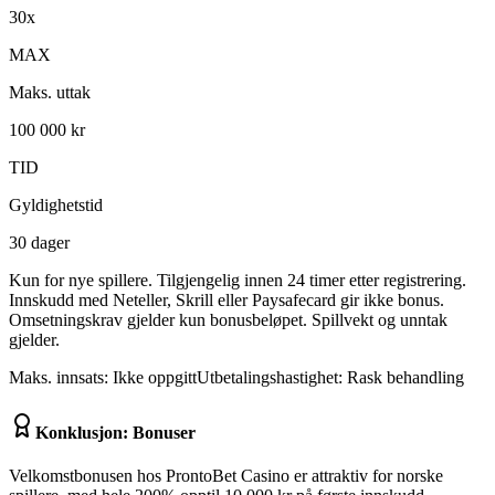
30
x
MAX
Maks. uttak
100 000 kr
TID
Gyldighetstid
30
dager
Kun for nye spillere. Tilgjengelig innen 24 timer etter registrering.
Innskudd med Neteller, Skrill eller Paysafecard gir ikke bonus.
Omsetningskrav gjelder kun bonusbeløpet. Spillvekt og unntak
gjelder.
Maks. innsats:
Ikke oppgitt
Utbetalingshastighet:
Rask behandling
Konklusjon: Bonuser
Velkomstbonusen hos ProntoBet Casino er attraktiv for norske