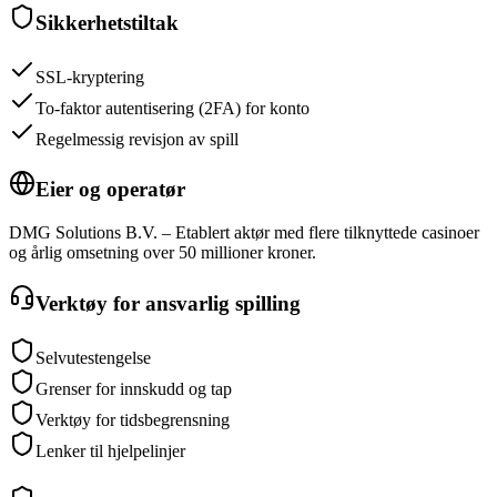
Sikkerhetstiltak
SSL-kryptering
To-faktor autentisering (2FA) for konto
Regelmessig revisjon av spill
Eier og operatør
DMG Solutions B.V. – Etablert aktør med flere tilknyttede casinoer
og årlig omsetning over 50 millioner kroner.
Verktøy for ansvarlig spilling
Selvutestengelse
Grenser for innskudd og tap
Verktøy for tidsbegrensning
Lenker til hjelpelinjer