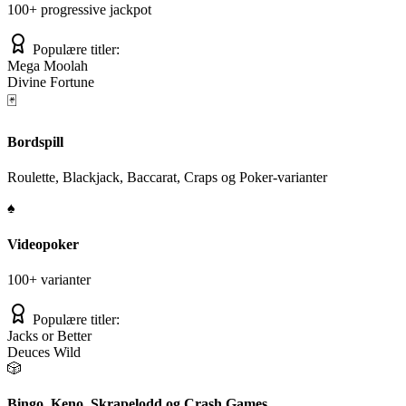
100+ progressive jackpot
Populære titler:
Mega Moolah
Divine Fortune
🃏
Bordspill
Roulette, Blackjack, Baccarat, Craps og Poker-varianter
♠️
Videopoker
100+ varianter
Populære titler:
Jacks or Better
Deuces Wild
🎲
Bingo, Keno, Skrapelodd og Crash Games