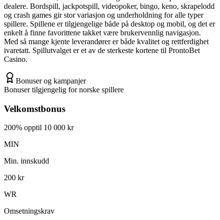
dealere. Bordspill, jackpotspill, videopoker, bingo, keno, skrapelodd
og crash games gir stor variasjon og underholdning for alle typer
spillere. Spillene er tilgjengelige både på desktop og mobil, og det er
enkelt å finne favorittene takket være brukervennlig navigasjon.
Med så mange kjente leverandører er både kvalitet og rettferdighet
ivaretatt. Spillutvalget er et av de sterkeste kortene til ProntoBet
Casino.
Bonuser og kampanjer
Bonuser tilgjengelig for norske spillere
Velkomstbonus
200% opptil 10 000 kr
MIN
Min. innskudd
200 kr
WR
Omsetningskrav