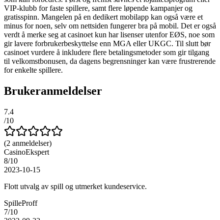
VIP-klubb for faste spillere, samt flere løpende kampanjer og
gratisspinn. Mangelen på en dedikert mobilapp kan også være et
minus for noen, selv om nettsiden fungerer bra på mobil. Det er også
verdt å merke seg at casinoet kun har lisenser utenfor EØS, noe som
gir lavere forbrukerbeskyttelse enn MGA eller UKGC. Til slutt bør
casinoet vurdere å inkludere flere betalingsmetoder som gir tilgang
til velkomstbonusen, da dagens begrensninger kan være frustrerende
for enkelte spillere.
Brukeranmeldelser
7.4
/10
(
2
anmeldelser)
CasinoEkspert
8
/10
2023-10-15
Flott utvalg av spill og utmerket kundeservice.
SpilleProff
7
/10