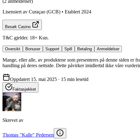
(
2
anmeldelser)
Lisensiert av
Curaçao (GCB)
• Etablert
2024
Besøk Casino
T&C gjelder. 18+ Kun.
Oversikt
Bonuser
Support
Spill
Betaling
Anmeldelser
Mange, eller alle, av produktene som presenteres på denne siden er fra
handling på deres nettside. Dette påvirker imidlertid ikke våre vurder
Oppdatert
15. mai 2025
·
15
min lesetid
Faktasjekket
Skrevet av
Thomas "Kalle" Pedersen