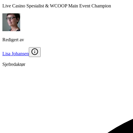
Live Casino Spesialist & WCOOP Main Event Champion
Redigert av
Lisa Johansen
Sjefredaktør