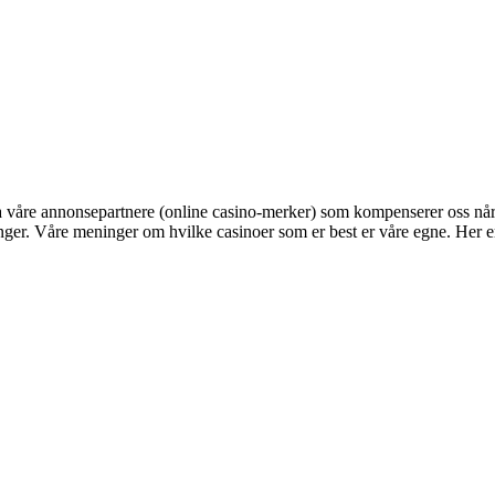
 våre annonsepartnere (online casino-merker) som kompenserer oss når du
inger. Våre meninger om hvilke casinoer som er best er våre egne. Her er