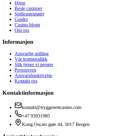
Hjem
Beste casinoer
Spilleautomater
Guider
Casino blogg
Om oss
Informasjon
Ansvarlig spilling
Vår testmetodikk
Slik tjener vi penger
Personvern
Ansvarsfraskrivelse
Kontakt oss
Kontaktinformasjon
kontakt@tryggenettcasino.com
+47 93931985
Kong Oscars gate 44, 5017 Bergen