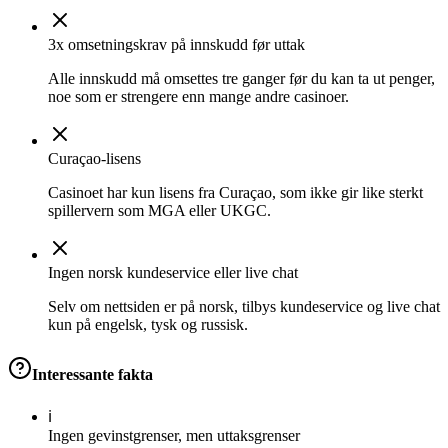
3x omsetningskrav på innskudd før uttak
Alle innskudd må omsettes tre ganger før du kan ta ut penger,
noe som er strengere enn mange andre casinoer.
Curaçao-lisens
Casinoet har kun lisens fra Curaçao, som ikke gir like sterkt
spillervern som MGA eller UKGC.
Ingen norsk kundeservice eller live chat
Selv om nettsiden er på norsk, tilbys kundeservice og live chat
kun på engelsk, tysk og russisk.
Interessante fakta
ℹ️
Ingen gevinstgrenser, men uttaksgrenser