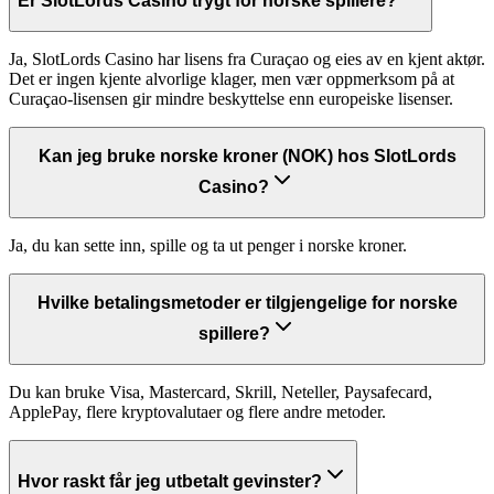
Er SlotLords Casino trygt for norske spillere?
Ja, SlotLords Casino har lisens fra Curaçao og eies av en kjent aktør.
Det er ingen kjente alvorlige klager, men vær oppmerksom på at
Curaçao-lisensen gir mindre beskyttelse enn europeiske lisenser.
Kan jeg bruke norske kroner (NOK) hos SlotLords
Casino?
Ja, du kan sette inn, spille og ta ut penger i norske kroner.
Hvilke betalingsmetoder er tilgjengelige for norske
spillere?
Du kan bruke Visa, Mastercard, Skrill, Neteller, Paysafecard,
ApplePay, flere kryptovalutaer og flere andre metoder.
Hvor raskt får jeg utbetalt gevinster?