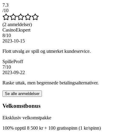
7.3
/10
(
2
anmeldelser)
CasinoEkspert
8
/10
2023-10-15
Flott utvalg av spill og utmerket kundeservice.
SpilleProff
7
/10
2023-09-22
Raske uttak, men begrensede betalingsalternativer.
Se alle anmeldelser
Velkomstbonus
Eksklusiv velkomstpakke
100% opptil 8 500 kr + 100 gratisspinn (1 kr/spinn)