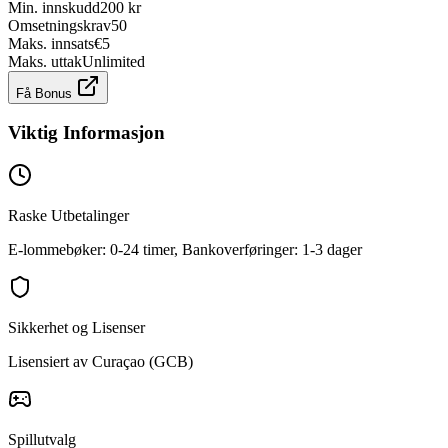
Min. innskudd
200 kr
Omsetningskrav
50
Maks. innsats
€5
Maks. uttak
Unlimited
Få Bonus
Viktig Informasjon
Raske Utbetalinger
E-lommebøker: 0-24 timer, Bankoverføringer: 1-3 dager
Sikkerhet og Lisenser
Lisensiert av
Curaçao (GCB)
Spillutvalg