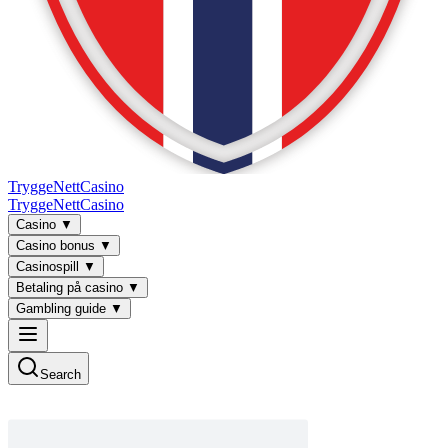
TryggeNettCasino
TryggeNettCasino
Casino
▼
Casino bonus
▼
Casinospill
▼
Betaling på casino
▼
Gambling guide
▼
Search