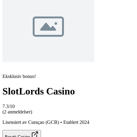
Eksklusiv bonus!
SlotLords Casino
7.3
/10
(
2
anmeldelser)
Lisensiert av
Curaçao (GCB)
• Etablert
2024
Besøk Casino