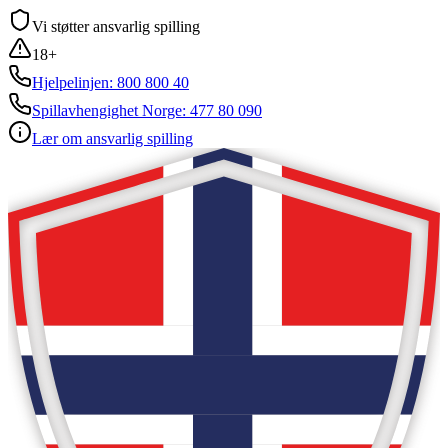
Vi støtter ansvarlig spilling
18+
Hjelpelinjen: 800 800 40
Spillavhengighet Norge: 477 80 090
Lær om ansvarlig spilling