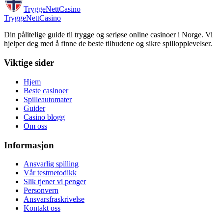
TryggeNettCasino
TryggeNettCasino
Din pålitelige guide til trygge og seriøse online casinoer i Norge. Vi
hjelper deg med å finne de beste tilbudene og sikre spillopplevelser.
Viktige sider
Hjem
Beste casinoer
Spilleautomater
Guider
Casino blogg
Om oss
Informasjon
Ansvarlig spilling
Vår testmetodikk
Slik tjener vi penger
Personvern
Ansvarsfraskrivelse
Kontakt oss