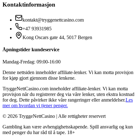
Kontaktinformasjon
kontakt@tryggenettcasino.com
+47 93931985
Kong Oscars gate 44, 5017 Bergen
Åpningstider kundeservice
Mandag-Fredag: 09:00-16:00
Denne nettsiden inneholder affiliate-lenker. Vi kan motta provisjon
for kjøp gjort gjennom disse lenkene.
TryggeNettCasino.com inneholder affiliate-lenker. Vi kan motta
provisjon når du registrerer deg via våre lenker, uten ekstra kostnad
for deg. Dette påvirker ikke våre rangeringer eller anmeldelser.
Les
mer om hvordan vi tjener penger.
©
2026
TryggeNettCasino | Alle rettigheter reservert
Gambling kan være avhengighetsskapende.
Spill ansvarlig og kun
med penger du har råd til å tape. 18+