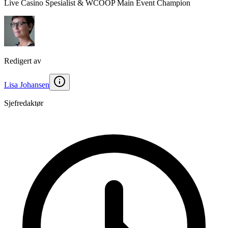
Live Casino Spesialist & WCOOP Main Event Champion
Redigert av
Lisa Johansen
Sjefredaktør