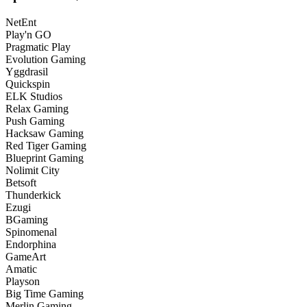
NetEnt
Play'n GO
Pragmatic Play
Evolution Gaming
Yggdrasil
Quickspin
ELK Studios
Relax Gaming
Push Gaming
Hacksaw Gaming
Red Tiger Gaming
Blueprint Gaming
Nolimit City
Betsoft
Thunderkick
Ezugi
BGaming
Spinomenal
Endorphina
GameArt
Amatic
Playson
Big Time Gaming
Merlin Gaming