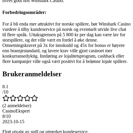
trives godt hos Winshark Casino.
Forbedringsområder:
For å bli enda mer attraktivt for norske spillere, bør Winshark Casino
vurdere å tilby kundeservice på norsk og eventuelt utvide live chat
til flere språk. Uttaksgrensen på 5 800 kr per dag kan være lav for
storspillere, og det ville vært en fordel å øke denne.
Omsetningskravet på 3x for innskudd og 45x for bonus er høyere
enn bransjestandard, og lavere krav ville gjort casinoet mer
konkurransedyktig. Innføring av lojalitetsprogram, cashback eller
flere kampanjer ville også vært positivt for å belønne lojale spillere.
Brukeranmeldelser
8.1
/10
(
2
anmeldelser)
CasinoEkspert
8
/10
2023-10-15
Flott utvalg av spill og utmerket kundeservice.