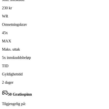
230 kr
WR
Omsetningskrav
45
x
MAX
Maks. uttak
5x innskuddsbeløp
TID
Gyldighetstid
2
dager
50
Gratisspinn
Tilgjengelig på: