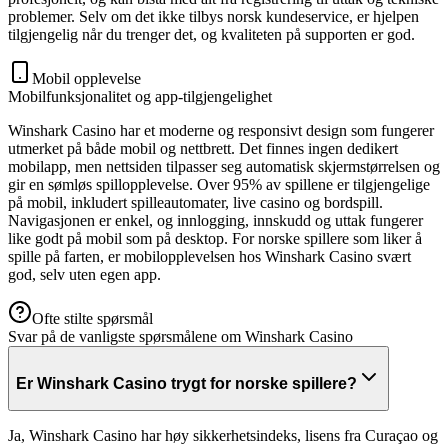
problemer. Selv om det ikke tilbys norsk kundeservice, er hjelpen
tilgjengelig når du trenger det, og kvaliteten på supporten er god.
Mobil opplevelse
Mobilfunksjonalitet og app-tilgjengelighet
Winshark Casino har et moderne og responsivt design som fungerer
utmerket på både mobil og nettbrett. Det finnes ingen dedikert
mobilapp, men nettsiden tilpasser seg automatisk skjermstørrelsen og
gir en sømløs spillopplevelse. Over 95% av spillene er tilgjengelige
på mobil, inkludert spilleautomater, live casino og bordspill.
Navigasjonen er enkel, og innlogging, innskudd og uttak fungerer
like godt på mobil som på desktop. For norske spillere som liker å
spille på farten, er mobilopplevelsen hos Winshark Casino svært
god, selv uten egen app.
Ofte stilte spørsmål
Svar på de vanligste spørsmålene om
Winshark Casino
Er Winshark Casino trygt for norske spillere?
Ja, Winshark Casino har høy sikkerhetsindeks, lisens fra Curaçao og