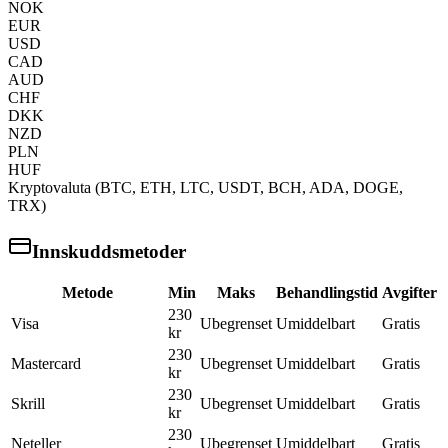
NOK
EUR
USD
CAD
AUD
CHF
DKK
NZD
PLN
HUF
Kryptovaluta (BTC, ETH, LTC, USDT, BCH, ADA, DOGE,
TRX)
Innskuddsmetoder
Metode
Min
Maks
Behandlingstid
Avgifter
230
Visa
Ubegrenset
Umiddelbart
Gratis
kr
230
Mastercard
Ubegrenset
Umiddelbart
Gratis
kr
230
Skrill
Ubegrenset
Umiddelbart
Gratis
kr
230
Neteller
Ubegrenset
Umiddelbart
Gratis