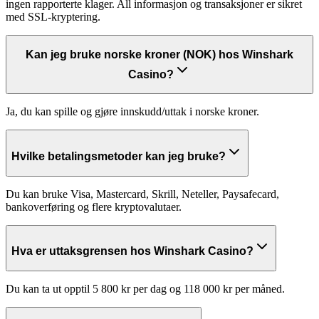
ingen rapporterte klager. All informasjon og transaksjoner er sikret
med SSL-kryptering.
Kan jeg bruke norske kroner (NOK) hos Winshark
Casino?
Ja, du kan spille og gjøre innskudd/uttak i norske kroner.
Hvilke betalingsmetoder kan jeg bruke?
Du kan bruke Visa, Mastercard, Skrill, Neteller, Paysafecard,
bankoverføring og flere kryptovalutaer.
Hva er uttaksgrensen hos Winshark Casino?
Du kan ta ut opptil 5 800 kr per dag og 118 000 kr per måned.