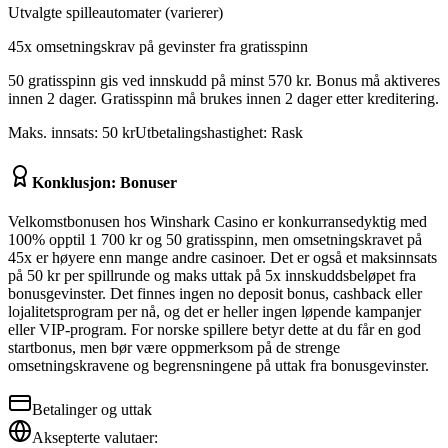
Utvalgte spilleautomater (varierer)
45x omsetningskrav på gevinster fra gratisspinn
50 gratisspinn gis ved innskudd på minst 570 kr. Bonus må aktiveres
innen 2 dager. Gratisspinn må brukes innen 2 dager etter kreditering.
Maks. innsats:
50 kr
Utbetalingshastighet:
Rask
Konklusjon: Bonuser
Velkomstbonusen hos Winshark Casino er konkurransedyktig med
100% opptil 1 700 kr og 50 gratisspinn, men omsetningskravet på
45x er høyere enn mange andre casinoer. Det er også et maksinnsats
på 50 kr per spillrunde og maks uttak på 5x innskuddsbeløpet fra
bonusgevinster. Det finnes ingen no deposit bonus, cashback eller
lojalitetsprogram per nå, og det er heller ingen løpende kampanjer
eller VIP-program. For norske spillere betyr dette at du får en god
startbonus, men bør være oppmerksom på de strenge
omsetningskravene og begrensningene på uttak fra bonusgevinster.
Betalinger og uttak
Aksepterte valutaer: