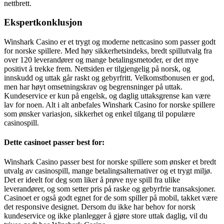
nettbrett.
Ekspertkonklusjon
Winshark Casino er et trygt og moderne nettcasino som passer godt
for norske spillere. Med høy sikkerhetsindeks, bredt spillutvalg fra
over 120 leverandører og mange betalingsmetoder, er det mye
positivt å trekke frem. Nettsiden er tilgjengelig på norsk, og
innskudd og uttak går raskt og gebyrfritt. Velkomstbonusen er god,
men har høyt omsetningskrav og begrensninger på uttak.
Kundeservice er kun på engelsk, og daglig uttaksgrense kan være
lav for noen. Alt i alt anbefales Winshark Casino for norske spillere
som ønsker variasjon, sikkerhet og enkel tilgang til populære
casinospill.
Dette casinoet passer best for:
Winshark Casino passer best for norske spillere som ønsker et bredt
utvalg av casinospill, mange betalingsalternativer og et trygt miljø.
Det er ideelt for deg som liker å prøve nye spill fra ulike
leverandører, og som setter pris på raske og gebyrfrie transaksjoner.
Casinoet er også godt egnet for de som spiller på mobil, takket være
det responsive designet. Dersom du ikke har behov for norsk
kundeservice og ikke planlegger å gjøre store uttak daglig, vil du