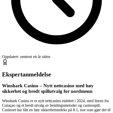
Oppdatert:
omtrent ett år siden
Ekspertanmeldelse
Winshark Casino – Nytt nettcasino med høy
sikkerhet og bredt spillutvalg for nordmenn
Winshark Casino er et nytt nettcasino etablert i 2024, med lisens fra
Curaçao og et bredt utvalg av betalingsmetoder og casinospill.
Casinoet har fått en høy sikkerhetsindeks på 8.1, noe som gjør det til