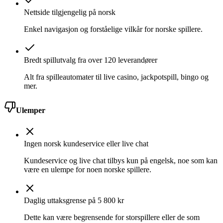
Nettside tilgjengelig på norsk
Enkel navigasjon og forståelige vilkår for norske spillere.
Bredt spillutvalg fra over 120 leverandører
Alt fra spilleautomater til live casino, jackpotspill, bingo og
mer.
Ulemper
Ingen norsk kundeservice eller live chat
Kundeservice og live chat tilbys kun på engelsk, noe som kan
være en ulempe for noen norske spillere.
Daglig uttaksgrense på 5 800 kr
Dette kan være begrensende for storspillere eller de som