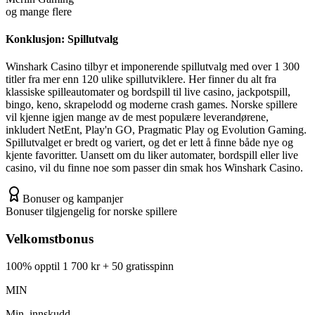
og mange flere
Konklusjon: Spillutvalg
Winshark Casino tilbyr et imponerende spillutvalg med over 1 300
titler fra mer enn 120 ulike spillutviklere. Her finner du alt fra
klassiske spilleautomater og bordspill til live casino, jackpotspill,
bingo, keno, skrapelodd og moderne crash games. Norske spillere
vil kjenne igjen mange av de mest populære leverandørene,
inkludert NetEnt, Play'n GO, Pragmatic Play og Evolution Gaming.
Spillutvalget er bredt og variert, og det er lett å finne både nye og
kjente favoritter. Uansett om du liker automater, bordspill eller live
casino, vil du finne noe som passer din smak hos Winshark Casino.
Bonuser og kampanjer
Bonuser tilgjengelig for norske spillere
Velkomstbonus
100% opptil 1 700 kr + 50 gratisspinn
MIN
Min. innskudd