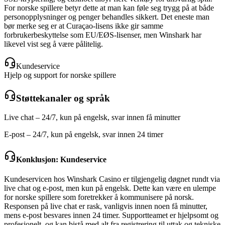
For norske spillere betyr dette at man kan føle seg trygg på at både
personopplysninger og penger behandles sikkert. Det eneste man
bør merke seg er at Curaçao-lisens ikke gir samme
forbrukerbeskyttelse som EU/EØS-lisenser, men Winshark har
likevel vist seg å være pålitelig.
Kundeservice
Hjelp og support for norske spillere
Støttekanaler og språk
Live chat – 24/7, kun på engelsk, svar innen få minutter
E-post – 24/7, kun på engelsk, svar innen 24 timer
Konklusjon: Kundeservice
Kundeservicen hos Winshark Casino er tilgjengelig døgnet rundt via
live chat og e-post, men kun på engelsk. Dette kan være en ulempe
for norske spillere som foretrekker å kommunisere på norsk.
Responsen på live chat er rask, vanligvis innen noen få minutter,
mens e-post besvares innen 24 timer. Supportteamet er hjelpsomt og
profesjonelt, og kan bistå med alt fra registrering til uttak og tekniske