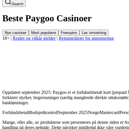
Search
Beste Paygoo Casinoer
Nye casinoer
Mest populære
Freespins
Lav omsetning
18+ |
Regler og vilkår gjelder
|
Retningslinjer for annonsering
Oppdatert september 2025: Paygoo er et forhåndsbetalt kort (prepaid M
forklarer styrker, begrensninger (særlig manglende direkte uttaksstøt
bankløsninger.
Forhåndsbetalt
Budsjettkontroll
September 2025
Norge
Mastercard
Pers
Mange, eller alle, av produktene som presenteres på denne siden er fra
handling på deres nettside. Dette påvirker imidlertid ikke våre vurder