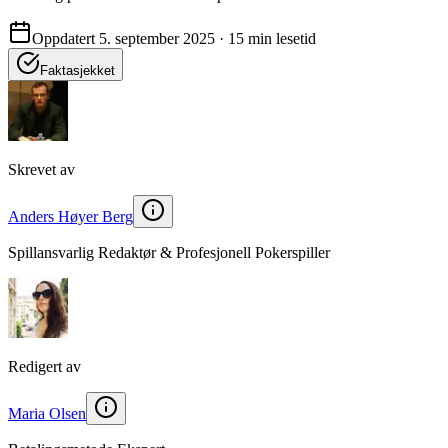
Oppdatert
5. september 2025
·
15
min lesetid
Faktasjekket
Skrevet av
Anders Høyer Berg
Spillansvarlig Redaktør & Profesjonell Pokerspiller
Redigert av
Maria Olsen