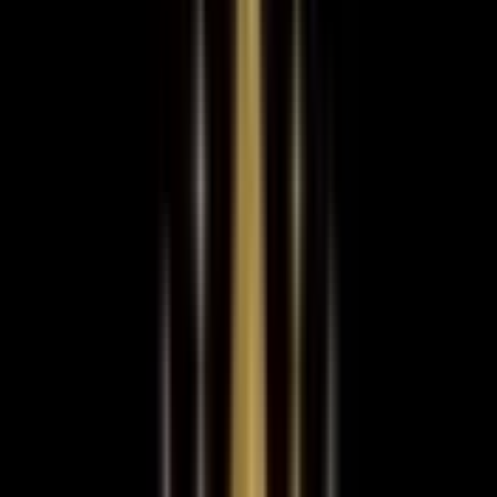
Automatisk utbetaling
⚡
Cashback må omsettes 15 ganger før uttak.
Dette kan forlenge tiden før du kan gjøre uttak.
⚡
Ikke alle spill bidrar like mye til omsetningskravet. For eksempel,
bidrar bordspill kun 10%.