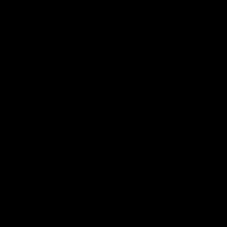
Beregnet på nettotap