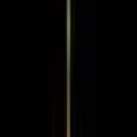
Beregnet på nettotap