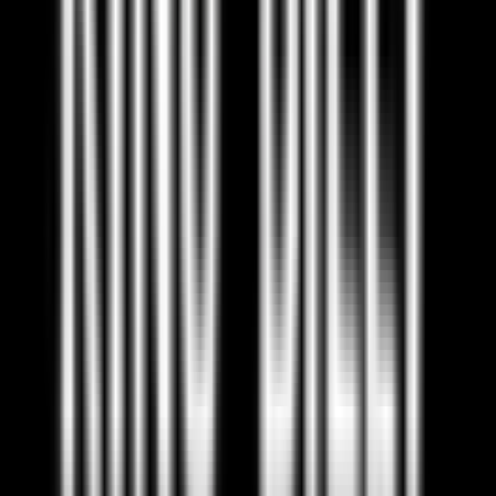
Automatisk utbetaling
⚡
Cashback bonusen har et omsetningskrav på 15x før uttak er mulig.
Dette kan påvirke hvor raskt gevinster kan tas ut.
ℹ️
Ikke alle spill bidrar likt til omsetningskravene. Sjekk
spillvektingsnotatet.
Viktig for å forstå hvordan bonusen kan omsettes.
Få Cashback →
BetonRed Casino
Utmerket
92
/100
CASHBACK