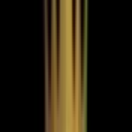
Beregnet på nettotap