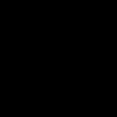
Periode
3
k
Maks NOK