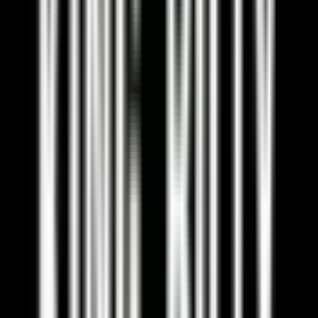
Beregnet på nettotap