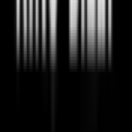
20% Ukentlig Cashback Bonus
20
%
Cashback
Ukentlig
Periode
2
k
Maks NOK