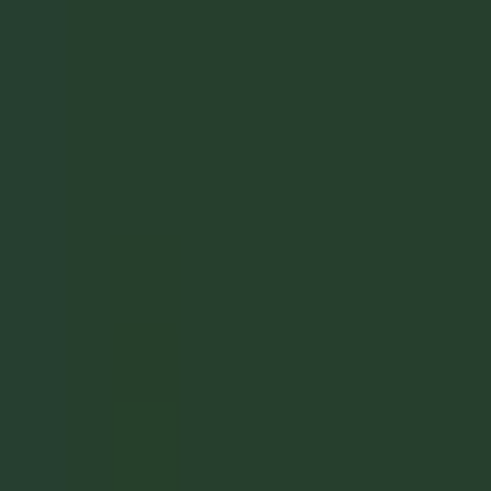
Reload Bonuser
Reload Bonuser - Ekstra
Bonuspenger på Nytt Innskudd