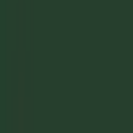
Omsetningskrav:
35
x
bonus + innskudd