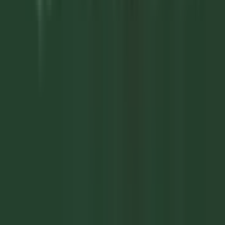
Gjentas
weekly