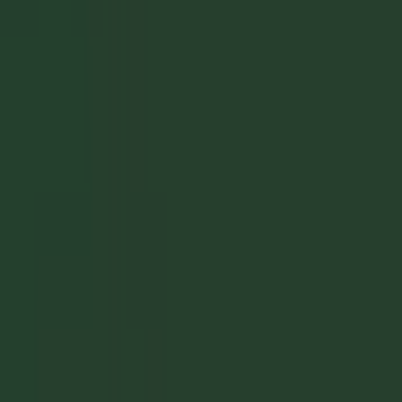
Tilgjengelig:
Saturday