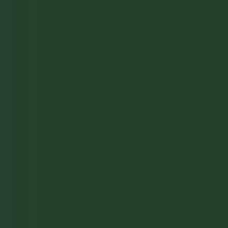
Kun for eksisterende spillere (
1
tidligere innskudd påkrevd)