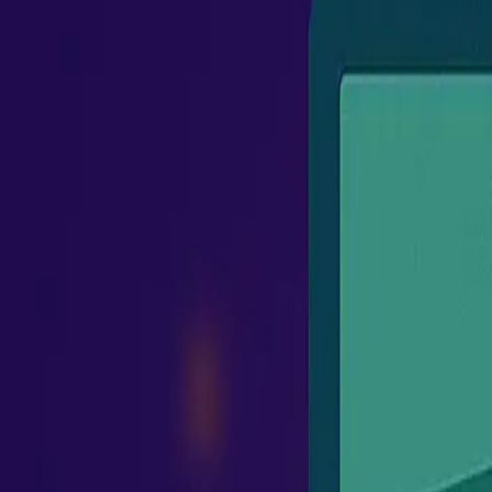
TryggeNettCasino
TryggeNettCasino
Casino
▼
Casino bonus
▼
Casinospill
▼
Betaling på casino
▼
Gambling guide
▼