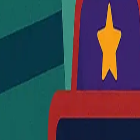
 våre annonsepartnere (online casino-merker) som kompenserer oss når du
inger. Våre meninger om hvilke casinoer som er best er våre egne. Her er